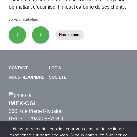
permettant d’optimiser l’impact carbone de ses clients.
service marketing
chevron_left
chevron_right
Nos métiers
CONTACT
LOGIN
NOUS REJOINDRE
SOCIÉTÉ
IMEX-CGI
300 Rue Pierre Rivoalon
BREST
,
29200
FRANCE
0033(0) 805 69 65 37
Nous utilisons des cookies pour vous garantir la meilleure
expérience sur notre site web. Si vous continuez à utiliser ce